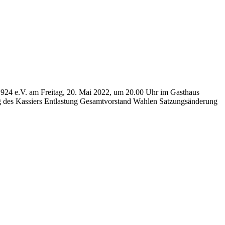
 1924 e.V. am Freitag, 20. Mai 2022, um 20.00 Uhr im Gasthaus
g des Kassiers Entlastung Gesamtvorstand Wahlen Satzungsänderung
t
T