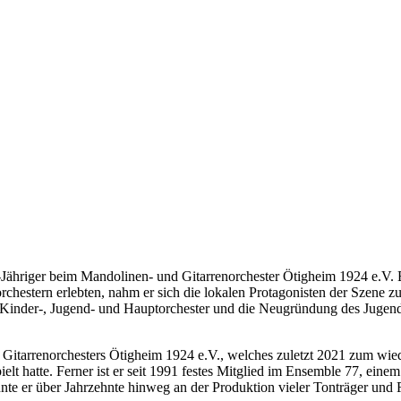
hriger beim Mandolinen- und Gitarrenorchester Ötigheim 1924 e.V. Ende
estern erlebten, nahm er sich die lokalen Protagonisten der Szene zum 
Kinder-, Jugend- und Hauptorchester und die Neugründung des Jugend
d Gitarrenorchesters Ötigheim 1924 e.V., welches zuletzt 2021 zum wi
ielt hatte. Ferner ist er seit 1991 festes Mitglied im Ensemble 77, e
onnte er über Jahrzehnte hinweg an der Produktion vieler Tonträger u