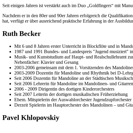
Seit einigen Jahren ist verstärkt auch im Duo „Goldfingers“ mit Manue
Nachdem er in den 80er und 90er Jahren erfolgreich die Qualifikation
hat, verfügt er über ausreichend praktische Erfahrung in der Ausbild
Ruth Becker
Mit 6 und 8 Jahren erster Unterricht in Blockflöte und in Mand
1987 und 1991 Bundes- und Landespreis "Jugend musiziert" im
Musik- und Kunststudium auf Haupt- und Realschullehramt zunä
Nebenfächer: Klavier und Gesang
2003-2006 gemeinsam mit dem 1. Vorsitzenden des Mandolineno
2003-2009 Dozentin für Mandoline und Rhythmik bei D-Lehr
Seit 2006 Dozentin für Mandoline an der Städtischen Musiksc
Seit 2006 Lehrerin für Mandoline im Mandolinen- und Gitarren
2006 - 2009 Dirigentin des dortigen Kinderorchesters
Seit 2007 Leiterin der dortigen musikalischen Früherziehung
Ehem. Mitspielerin der Auswahlorchester Jugendzupforcheste
Derzeit Spielerin im Hauptorchester des Mandolinen – und Git
Pavel Khlopovskiy