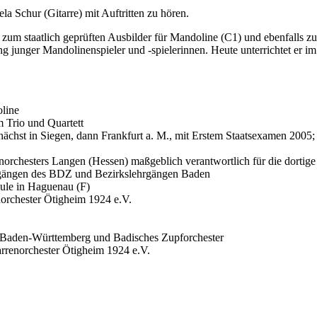
la Schur (Gitarre) mit Auftritten zu hören.
 zum staatlich geprüften Ausbilder für Mandoline (C1) und ebenfalls zum
ung junger Mandolinenspieler und -spielerinnen. Heute unterrichtet er i
oline
 Trio und Quartett
chst in Siegen, dann Frankfurt a. M., mit Erstem Staatsexamen 2005;
rchesters Langen (Hessen) maßgeblich verantwortlich für die dortig
gängen des BDZ und Bezirkslehrgängen Baden
hule in Haguenau (F)
orchester Ötigheim 1924 e.V.
r Baden-Württemberg und Badisches Zupforchester
arrenorchester Ötigheim 1924 e.V.